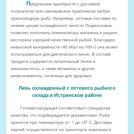
П
редлагаем приобрести с доставкой
РЫБА ДЛЯ ЗАРЫБЛЕНИЯ ВОДОЕМА
получателю или самовывозом практически любую
пресноводную рыбу. Например, оптовые поставки по
ПРАЙС-ЛИСТЫ
низким ценам охлаждённого линя по Подмосковью
ОПТОВИКАМ
позволят пополнить номенклатуру магазина и рацион
Оптовые цены на РЫБНЫЕ КОНСЕРВЫ
ресторана хорошей качественной рыбой. Благодаря
невысокой калорийности (40 кКал на 100 г) она может
Оптовые цены на РЫБНЫЕ СТЕЙКИ
использоваться для диетического меню. В составе
Оптовые цены на СВЕЖЕЗАМОРОЖЕННУЮ РЫБУ
продукта содержится питательный белок и
аминокислоты, а также витамины и другие
Оптовые цены на МОРЕПРОДУКТЫ
микроэлементы, полезные для здоровья.
Оптовые цены на РЫБНУЮ ИКРУ
Линь охлажденный с оптового рыбного
Оптовые цены на ЖИВУЮ РЫБУ
склада в Истринском районе
Оптовые цены на ОХЛАЖДЕННУЮ РЫБУ
Готовая продукция соответствует стандартам
Оптовые цены на ВЯЛЕНУЮ РЫБУ
качества, что подтверждается документами. Рыба
Оптовые цены на ФИЛЕ ИЗ РЫБЫ
хранится при температуре от -1 до +5º С. Доставка
Оптовые цены на СОЛЕНУЮ РЫБУ
партий осуществляется на транспорте компании в