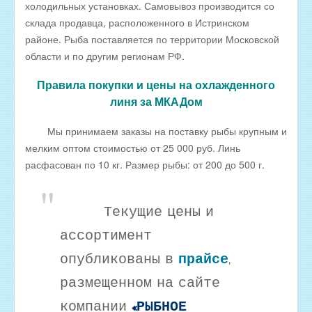
холодильных установках. Самовывоз производится со
Оптовые цены на КОПЧЁНУЮ РЫБУ
склада продавца, расположенного в Истринском
Скачать все прайсы в одном архиве
районе. Рыба поставляется по территории Московской
МЯСНАЯ ПРОДУКЦИЯ
области и по другим регионам РФ.
ОБРАТНАЯ СВЯЗЬ
Правила покупки и цены на охлажденного
линя за МКАДом
ИНТЕРНЕТ-МАГАЗИН
Мы принимаем заказы на поставку рыбы крупным и
мелким оптом стоимостью от 25 000 руб. Линь
расфасован по 10 кг. Размер рыбы: от 200 до 500 г.
Текущие цены и
ассортимент
опубликованы в
прайсе
,
размещенном на сайте
компании
«РЫБНОЕ