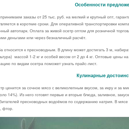
Особенности предлож
имаем заказы от 25 тыс. руб. на мелкий и крупный опт, гаранти
вляется в короткие сроки. Для оперативной транспортировки ком
нный автопарк. Оплата за живой осетр оптом для розничной торгов
ми деньгами или через безналичный расчёт.
носится к пресноводным. В длину может достигать 3 м, набирать
льтура) массой 1-2 кг и особей весом от 2 до 4 кг. Оптовые цены н
цию по видам осетра поможет узнать прайс-лист.
Кулинарные достоинс
енится за сочное мясо с великолепным вкусом, за икру и за ми
оло 14%). Из него готовят первые и вторые блюда, заливное, закус
битателей пресноводных водоёмов по содержанию натрия. В мясе э
, фтор.