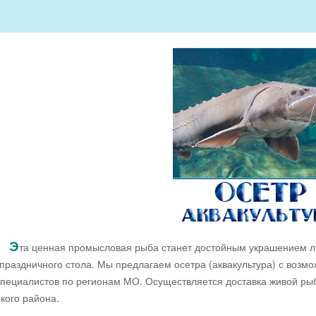
Оптовые цены на МОРЕПРОДУКТЫ
Оптовые цены на РЫБНУЮ ИКРУ
Оптовые цены на ЖИВУЮ РЫБУ
Оптовые цены на ОХЛАЖДЕННУЮ
РЫБУ
Оптовые цены на ВЯЛЕНУЮ РЫБУ
Оптовые цены на ФИЛЕ ИЗ РЫБЫ
Оптовые цены на СОЛЕНУЮ РЫБУ
ДОЕМА
Оптовые цены на КОПЧЁНУЮ РЫБУ
Скачать все прайсы в одном архиве
Э
та ценная промысловая рыба станет достойным украшением л
праздничного стола. Мы предлагаем осетра (аквакультура) с возм
пециалистов по регионам МО. Осуществляется доставка живой рыб
кого района.