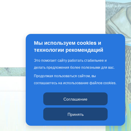
Мы используем cookies и
технологии рекомендаций
Это помогает сайту работать стабильнее и
делать предложения более полезными для вас.
Продолжая пользоваться сайтом, вы
соглашаетесь на использование файлов cookies.
Соглашение
Принять