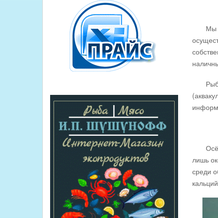
Мы прин
осущест
собстве
наличны
Рыба от
(акваку
информа
Осётр ц
лишь ок
среди о
кальций