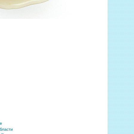
й
е
бласти