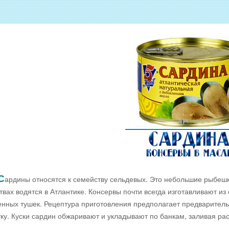
Оптовые цены на МОРЕПРОДУКТЫ
Оптовые цены на РЫБНУЮ ИКРУ
Оптовые цены на ЖИВУЮ РЫБУ
Оптовые цены на ОХЛАЖДЕННУЮ
РЫБУ
Оптовые цены на ВЯЛЕНУЮ РЫБУ
Оптовые цены на ФИЛЕ ИЗ РЫБЫ
Оптовые цены на СОЛЕНУЮ РЫБУ
ДОЕМА
Оптовые цены на КОПЧЁНУЮ РЫБУ
Скачать все прайсы в одном архиве
С
ардины относятся к семейству сельдевых. Это небольшие рыбешк
твах водятся в Атлантике. Консервы почти всегда изготавливают из
нных тушек. Рецептура приготовления предполагает предварител
ку. Куски сардин обжаривают и укладывают по банкам, заливая ра