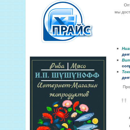
Оптова
мы дост
В сост
Ниа
дея
Вит
соп
Ток
дея
Продаж