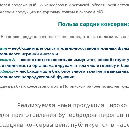
я продажа рыбных консервов в Московской области осуществляе
авляем продукцию по торговым точкам и складам МО.
Польза сардин консерв
аве продукта содержатся вещества, которые положительно вли
цин
– необходим для окислительно-восстановительных функц
тельности нервной системы.
амин А
– несет ответственность за иммунитет, способствуе
ротивляемости организма вирусам, в том числе герпесу и бак
оферол
– необходим для благополучного зачатия и вынашиван
тельности репродуктивной функции.
а рыбных консервов оптом в Истринском районе позволяет суще
Реализуемая нами продукция широко и
для приготовления бутербродов, пирогов, п
сардины консервы цена публикуется в наш