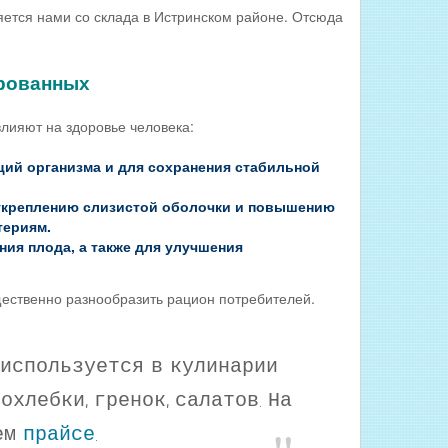
тся нами со склада в Истринском районе. Отсюда
ированных
яют на здоровье человека:
ий организма и для сохранения стабильной
т укреплению слизистой оболочки и повышению
териям.
ия плода, а также для улучшения
ственно разнообразить рацион потребителей.
спользуется в кулинарии
охлебки, гренок, салатов. На
ем
прайсе
.