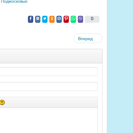
о Подмосковью
0
Вперед