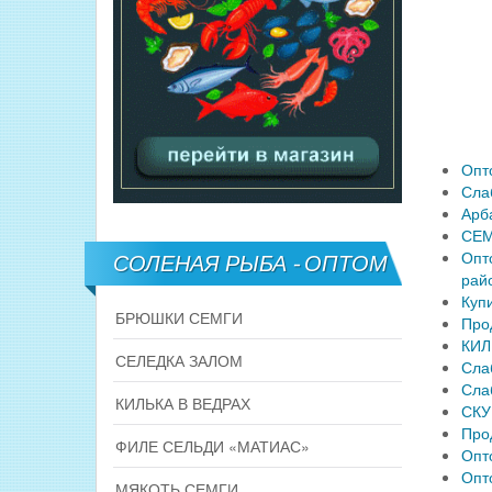
Опт
Сла
Арб
СЕМ
Опт
СОЛЕНАЯ РЫБА - ОПТОМ
рай
Куп
БРЮШКИ СЕМГИ
Про
КИЛ
СЕЛЕДКА ЗАЛОМ
Сла
Сла
КИЛЬКА В ВЕДРАХ
СКУ
Про
ФИЛЕ СЕЛЬДИ «МАТИАС»
Опт
Опт
МЯКОТЬ СЕМГИ