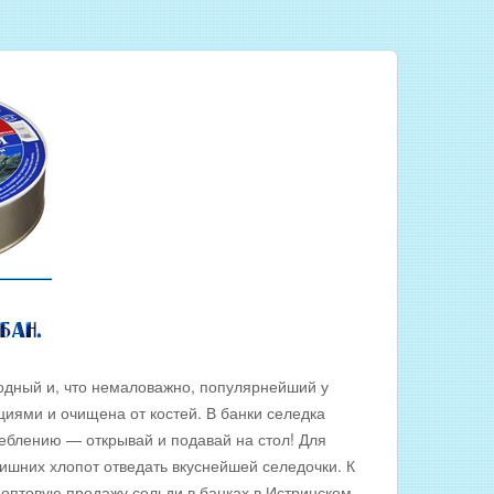
одный и, что немаловажно, популярнейший у
иями и очищена от костей. В банки селедка
реблению — открывай и подавай на стол! Для
ишних хлопот отведать вкуснейшей селедочки. К
оптовую продажу сельди в банках в Истринском