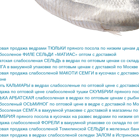
овая продажа ведрами ТЮЛЬКИ пряного посола по низким ценам дл
босоленое ФИЛЕ СЕЛЬДИ «МАТИАС» оптом с доставкой
атская слабосоленая СЕЛЬДЬ в ведрах по оптовым ценам со склада
ГА в вакуумной упаковке по оптовым ценам с доставкой по Москве 
овая продажа слабосоленой МАКОТИ СЕМГИ в кусочках с доставкой
оне
ить КАЛЬМАРЫ в ведрах слабосоленые по оптовой цене с доставко
дажа по оптовой цене слабосоленой тушки СКУМБРИИ пряного посо
ЬКА АРБАТСКАЯ слабосоленая в ведрах по оптовым ценам с рыбно
босоленый ОСЬМИНОГ по оптовой цене в ведре с доставкой по Мо
босоленая СЕМГА в вакуумной упаковке с доставкой в магазины п
МБРИЯ пряного посола в кусочках на развес ведрами по низким о
дажа слабосоленой ФОРЕЛИ в вакуумной упаковке со склада по о
овая продажа слабосоленой Томилинской СЕЛЬДИ в железных банка
овая продажа в ведрах слабосоленой селедки ЗАЛОМ в Истринско