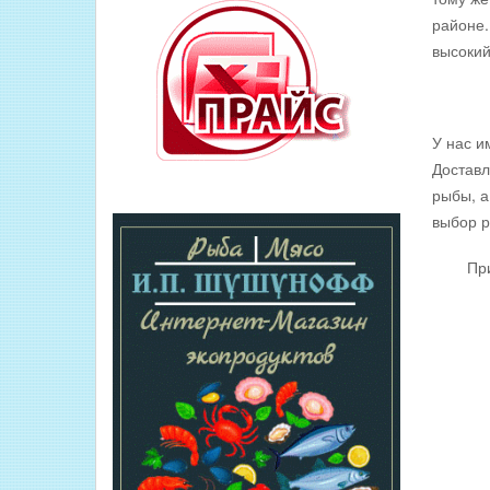
районе.
высокий
У нас и
Доставл
рыбы, а
выбор р
Приобр