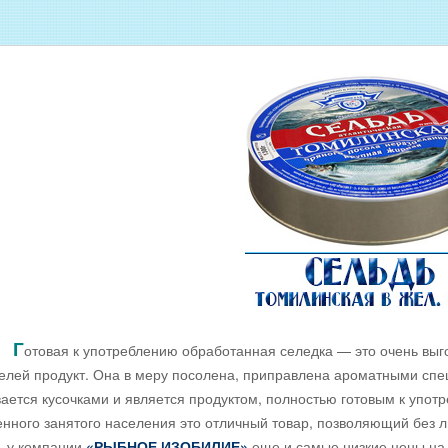
Оптовые цены на МОРЕПРОДУКТЫ
Оптовые цены на РЫБНУЮ ИКРУ
Оптовые цены на ЖИВУЮ РЫБУ
Оптовые цены на ОХЛАЖДЕННУЮ
РЫБУ
Оптовые цены на ВЯЛЕНУЮ РЫБУ
Оптовые цены на ФИЛЕ ИЗ РЫБЫ
Оптовые цены на СОЛЕНУЮ РЫБУ
ДОЕМА
Оптовые цены на КОПЧЁНУЮ РЫБУ
Скачать все прайсы в одном архиве
Г
отовая к употреблению обработанная селедка — это очень выг
елей продукт. Она в меру посолена, приправлена ароматными спец
ается кусочками и является продуктом, полностью готовым к упот
нного занятого населения это отличный товар, позволяющий без л
, у компании
«РЫБНОЕ ИЗОБИЛИЕ»
еще и самые низкие цены на 