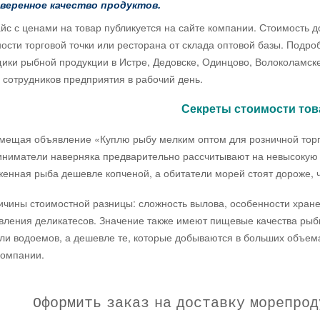
веренное качество продуктов.
 ценами на товар публикуется на сайте компании. Стоимость до
ости торговой точки или ресторана от склада оптовой базы. Под
ики рыбной продукции в Истре, Дедовске, Одинцово, Волоколамске
у сотрудников предприятия в рабочий день.
Секреты стоимости то
ая объявление «Куплю рыбу мелким оптом для розничной торгов
ниматели наверняка предварительно рассчитывают на невысокую це
енная рыба дешевле копченой, а обитатели морей стоят дороже, ч
 стоимостной разницы: сложность вылова, особенности хранени
вления деликатесов. Значение также имеют пищевые качества рыбы
ли водоемов, а дешевле те, которые добываются в больших объем
компании.
Оформить заказ на доставку морепроду