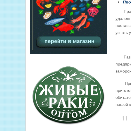
Про
Прайс с
удаленн
поставщ
узнать 
Размещ
предпри
заморож
Причины
пригото
обитате
нашей 