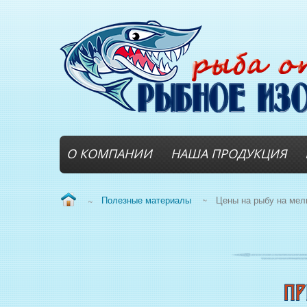
О КОМПАНИИ
НАША ПРОДУКЦИЯ
Полезные материалы
~
Цены на рыбу на мел
~
ВОПРОС/ОТВЕТ
НОВЫЙ КОПТИЛЬНЫЙ ЦЕХ
СВЕЖЕЗАМОРОЖЕННАЯ РЫБ
ОХЛАЖДЕННАЯ РЫБА
ЖИВАЯ РЫБА
МОРЕПРОДУКТЫ