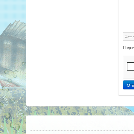
Остал
Подпи
Отп