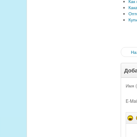
Как
Как
Опт
Куп
На
Доба
Имя (
E-Mai