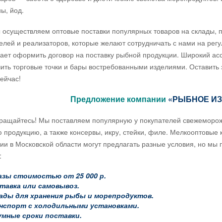
ы, йод.
ествляем оптовые поставки популярных товаров на склады, при
елей и реализаторов, которые желают сотрудничать с нами на рег
ает оформить договор на поставку рыбной продукции. Широкий асс
ить торговые точки и бары востребованными изделиями. Оставить 
ейчас!
Предложение компании
«РЫБНОЕ И
йтесь! Мы поставляем популярную у покупателей свежеморожен
 продукцию, а также консервы, икру, стейки, филе. Мелкооптовы
ии в Московской области могут предлагать разные условия, но мы
:
азы стоимостью от 25 000 р.
тавка или самовывоз.
ады для хранения рыбы и морепродуктов.
нспорт с холодильными установками.
умные сроки поставки.