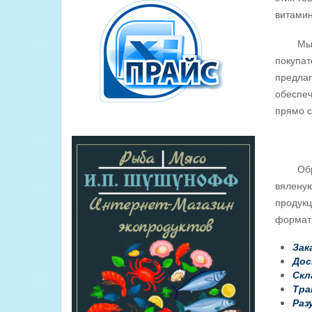
витамин
Мы осущ
покупат
предлаг
обеспеч
прямо с
Обраща
вяленую
продукц
формат
Зак
Дос
Скл
Тра
Раз