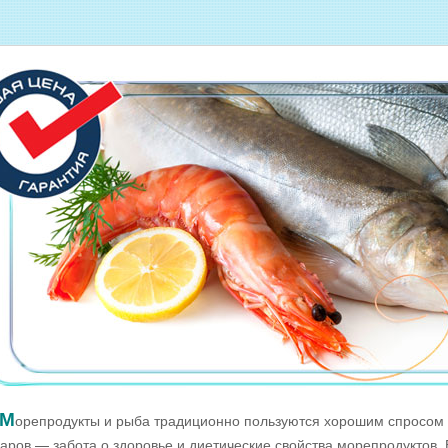
Оптовые цены на МОРЕПРОДУКТЫ
Оптовые цены на РЫБНУЮ ИКРУ
Оптовые цены на ЖИВУЮ РЫБУ
Оптовые цены на ОХЛАЖДЕННУЮ
РЫБУ
Оптовые цены на ВЯЛЕНУЮ РЫБУ
Оптовые цены на ФИЛЕ ИЗ РЫБЫ
Оптовые цены на СОЛЕНУЮ РЫБУ
ДОЕМА
Оптовые цены на КОПЧЁНУЮ РЫБУ
Скачать все прайсы в одном архиве
М
орепродукты и рыба традиционно пользуются хорошим спросом 
варов — забота о здоровье и диетические свойства морепродуктов.