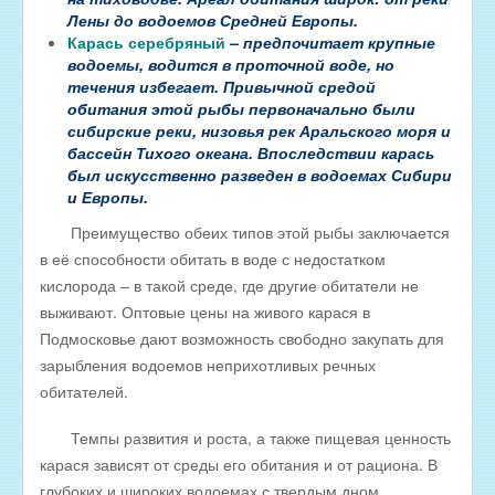
Оптовые цены на КОПЧЁНУЮ РЫБУ
Лены до водоемов Средней Европы.
Карась серебряный
– предпочитает крупные
Скачать все прайсы в одном архиве
водоемы, водится в проточной воде, но
МЯСНАЯ ПРОДУКЦИЯ
течения избегает. Привычной средой
обитания этой рыбы первоначально были
ОБРАТНАЯ СВЯЗЬ
сибирские реки, низовья рек Аральского моря и
бассейн Тихого океана. Впоследствии карась
ИНТЕРНЕТ-МАГАЗИН
был искусственно разведен в водоемах Сибири
и Европы.
Преимущество обеих типов этой рыбы заключается
в её способности обитать в воде с недостатком
кислорода – в такой среде, где другие обитатели не
выживают. Оптовые цены на живого карася в
Подмосковье дают возможность свободно закупать для
зарыбления водоемов неприхотливых речных
обитателей.
Темпы развития и роста, а также пищевая ценность
карася зависят от среды его обитания и от рациона. В
глубоких и широких водоемах с твердым дном