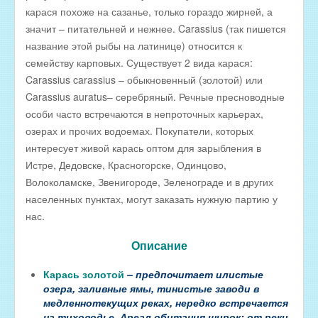
карася похоже на сазанье, только гораздо жирней, а
РЫБА ДЛЯ ЗАРЫБЛЕНИЯ ВОДОЕМА
значит – питательней и нежнее. Carassius (так пишется
ПРАЙС-ЛИСТЫ
название этой рыбы на латинице) относится к
семейству карповых. Существует 2 вида карася:
ОПТОВИКАМ
Carassius carassius – обыкновенный (золотой) или
Оптовые цены на РЫБНЫЕ КОНСЕРВЫ
Carassius auratus– серебряный. Речные пресноводные
особи часто встречаются в непроточных карьерах,
Оптовые цены на РЫБНЫЕ СТЕЙКИ
озерах и прочих водоемах. Покупатели, которых
Оптовые цены на СВЕЖЕЗАМОРОЖЕННУЮ РЫБУ
интересует живой карась оптом для зарыбления в
Оптовые цены на МОРЕПРОДУКТЫ
Истре, Дедовске, Красногорске, Одинцово,
Волоколамске, Звенигороде, Зеленограде и в других
Оптовые цены на РЫБНУЮ ИКРУ
населенных пунктах, могут заказать нужную партию у
Оптовые цены на ЖИВУЮ РЫБУ
нас.
Оптовые цены на ОХЛАЖДЕННУЮ РЫБУ
Описание
Оптовые цены на ВЯЛЕНУЮ РЫБУ
Карась золотой
– предпочитает илистые
Оптовые цены на ФИЛЕ ИЗ РЫБЫ
озера, заливные ямы, тинистые заводи в
медленнотекущих реках, нередко встречается
Оптовые цены на СОЛЕНУЮ РЫБУ
на тиховодье. Ареал обитания широк: от реки