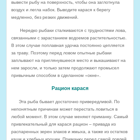
вывести рыбу на поверхность, чтобы она заглотнула
воздух и легла набок. Выводите карася к берегу
медленно, без резких движений.
Нередко рыбаки сталкиваются с трудностями лова,
связанными с зарастанием водоемов растительностью.
В этом случае поплавная удочка постоянно цепляется
за траву. Поэтому перед ловом опытные рыбаки
заплывают на приглянувшееся место и выкашивают на
нем заросли, и только затем продолжают промысел
привычным способом в сделанном «окне».
Рацион карася
Эта рыба бывает достаточно привередливой. По
непонятным причинам может перестать ловиться в
любой момент. В этом случае меняют приманку. Самый
привлекательный для карася рацион – привада из
распаренных зерен злаков и жмыха, а также из остатков
каши и хлебных крошек. Приманку перед самой ловлей