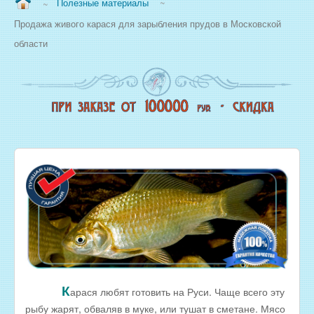
Полезные материалы
~
~
ВОПРОС/ОТВЕТ
Продажа живого карася для зарыбления прудов в Московской
НАША ПРОДУКЦИЯ
области
НОВЫЙ КОПТИЛЬНЫЙ ЦЕХ
СВЕЖЕЗАМОРОЖЕННАЯ РЫБА
ОХЛАЖДЕННАЯ РЫБА
ЖИВАЯ РЫБА
МОРЕПРОДУКТЫ
СОЛЕНАЯ РЫБА
КОПЧЕНАЯ РЫБА
ВЯЛЕНАЯ РЫБА
ИКРА
РЫБНЫЕ КОНСЕРВЫ
К
РЫБНЫЕ СТЕЙКИ ОПТОМ
арася любят готовить на Руси. Чаще всего эту
рыбу жарят, обваляв в муке, или тушат в сметане. Мясо
ФИЛЕ РЫБЫ