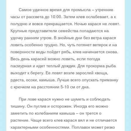
Самое удачное время для промысла – утренние
часы от рассвета до 10:00. Затем клев ослабевает, а к
полудню и вовсе прекращается. Ночью карася не ловят.
Крупные представители семейства попадаются на
удочку ранним утром. В знойные дни без ветра карася
ловить особенно трудно. Но, чуть потянет ветерок и на
поверхности воды пойдет рябь, клев начинается снова.
Весь день карасей можно ловить, если погода
пасмурная и идет теплый дождик. Для прокорма рыба
выходит к берегу. Ее ловят возле зарослей хвоща,
рдеста, осоки, камыша. Лучше всего опускать приманку
с крючком на расстоянии 5-10 см от дна.
При лове карася нужно не шуметь и соблюдать
тишину. Он пуглив и осторожен. Иногда его можно
заметить по колебаниям камыша – он трется о
растение. Чаще всего клев карася вял и не отличается
характерными особенностями. Поплавок может резко