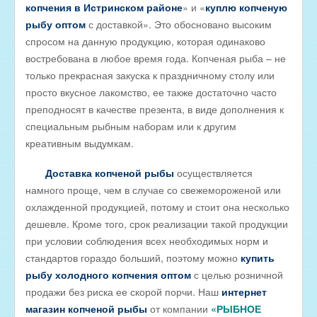
копчения в Истринском районе
» и «
куплю копченую
РЫБА ДЛЯ ЗАРЫБЛЕНИЯ ВОДОЕМА
рыбу оптом
с доставкой». Это обосновано высоким
спросом на данную продукцию, которая одинаково
ПРАЙС-ЛИСТЫ
востребована в любое время года. Копченая рыба – не
ОПТОВИКАМ
только прекрасная закуска к праздничному столу или
Оптовые цены на РЫБНЫЕ КОНСЕРВЫ
просто вкусное лакомство, ее также достаточно часто
преподносят в качестве презента, в виде дополнения к
Оптовые цены на РЫБНЫЕ СТЕЙКИ
специальным рыбным наборам или к другим
Оптовые цены на СВЕЖЕЗАМОРОЖЕННУЮ РЫБУ
креативным выдумкам.
Оптовые цены на МОРЕПРОДУКТЫ
Доставка копченой рыбы
осуществляется
Оптовые цены на РЫБНУЮ ИКРУ
намного проще, чем в случае со свежемороженой или
охлажденной продукцией, потому и стоит она несколько
Оптовые цены на ЖИВУЮ РЫБУ
дешевле. Кроме того, срок реализации такой продукции
Оптовые цены на ОХЛАЖДЕННУЮ РЫБУ
при условии соблюдения всех необходимых норм и
Оптовые цены на ВЯЛЕНУЮ РЫБУ
стандартов гораздо больший, поэтому можно
купить
рыбу холодного копчения оптом
с целью розничной
Оптовые цены на ФИЛЕ ИЗ РЫБЫ
продажи без риска ее скорой порчи. Наш
интернет
Оптовые цены на СОЛЕНУЮ РЫБУ
магазин копченой рыбы
от компании
«РЫБНОЕ