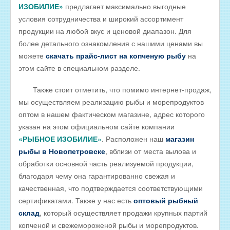
Оптовые цены на КОПЧЁНУЮ РЫБУ
ИЗОБИЛИЕ»
предлагает максимально выгодные
условия сотрудничества и широкий ассортимент
Скачать все прайсы в одном архиве
продукции на любой вкус и ценовой диапазон. Для
МЯСНАЯ ПРОДУКЦИЯ
более детального ознакомления с нашими ценами вы
можете
скачать прайс-лист на копченую рыбу
на
ОБРАТНАЯ СВЯЗЬ
этом сайте в специальном разделе.
ИНТЕРНЕТ-МАГАЗИН
Также стоит отметить, что помимо интернет-продаж,
мы осуществляем реализацию рыбы и морепродуктов
оптом в нашем фактическом магазине, адрес которого
указан на этом официальном сайте компании
«РЫБНОЕ ИЗОБИ
ЛИЕ
»
. Расположен наш
магазин
рыбы в Новопетровске
, вблизи от места вылова и
обработки основной часть реализуемой продукции,
благодаря чему она гарантированно свежая и
качественная, что подтверждается соответствующими
сертификатами. Также у нас есть
оптовый рыбный
склад
, который осуществляет продажи крупных партий
копченой и свежемороженой рыбы и морепродуктов.