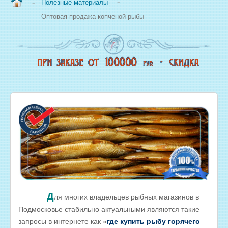
Полезные материалы
~
~
ВОПРОС/ОТВЕТ
Оптовая продажа копченой рыбы
НАША ПРОДУКЦИЯ
НОВЫЙ КОПТИЛЬНЫЙ ЦЕХ
СВЕЖЕЗАМОРОЖЕННАЯ РЫБА
ОХЛАЖДЕННАЯ РЫБА
ЖИВАЯ РЫБА
МОРЕПРОДУКТЫ
СОЛЕНАЯ РЫБА
КОПЧЕНАЯ РЫБА
ВЯЛЕНАЯ РЫБА
ИКРА
РЫБНЫЕ КОНСЕРВЫ
Д
ля многих владельцев рыбных магазинов в
Подмосковье стабильно актуальными являются такие
РЫБНЫЕ СТЕЙКИ ОПТОМ
запросы в интернете как «
где купить рыбу горячего
ФИЛЕ РЫБЫ