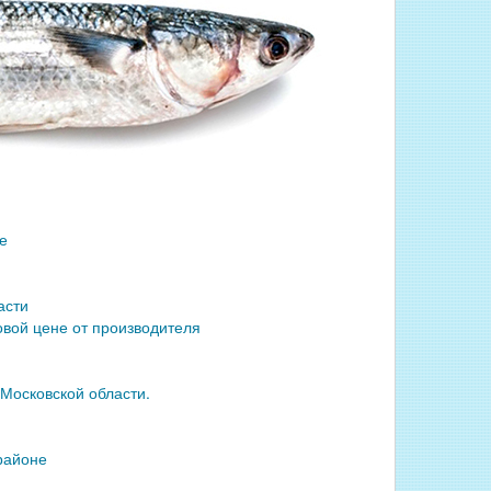
е
асти
вой цене от производителя
осковской области.
районе