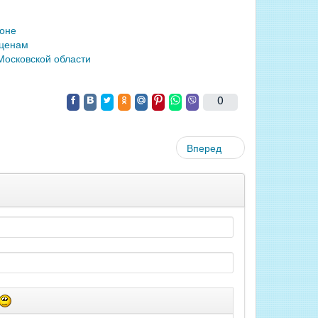
йоне
 ценам
осковской области
0
Вперед