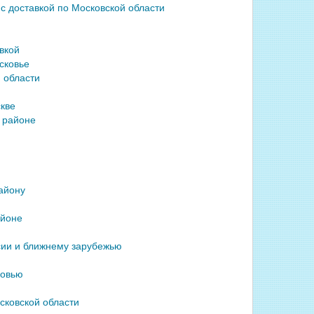
оставкой по Московской области
вкой
сковье
 области
кве
 районе
айону
айоне
ии и ближнему зарубежью
ковью
сковской области