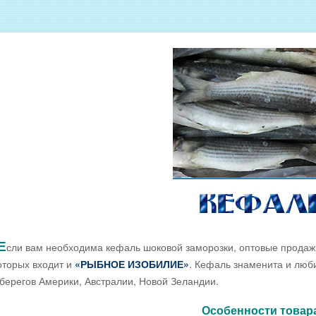
Оптовые цены на МОРЕПРОДУКТЫ
Оптовые цены на РЫБНУЮ ИКРУ
Оптовые цены на ЖИВУЮ РЫБУ
Оптовые цены на ОХЛАЖДЕННУЮ
РЫБУ
Оптовые цены на ВЯЛЕНУЮ РЫБУ
Оптовые цены на ФИЛЕ ИЗ РЫБЫ
Оптовые цены на СОЛЕНУЮ РЫБУ
ДОЕМА
Оптовые цены на КОПЧЁНУЮ РЫБУ
Скачать все прайсы в одном архиве
Е
сли вам необходима кефаль шоковой заморозки, оптовые продаж
оторых входит и
«РЫБНОЕ ИЗОБИЛИЕ»
. Кефаль знаменита и люб
 берегов Америки, Австралии, Новой Зеландии.
Особенности товар