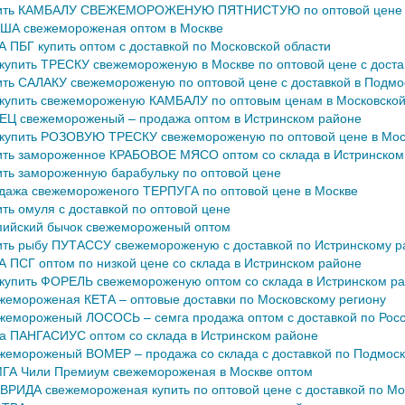
ить КАМБАЛУ СВЕЖЕМОРОЖЕНУЮ ПЯТНИСТУЮ по оптовой цене с д
ША свежемороженая оптом в Москве
А ПБГ купить оптом с доставкой по Московской области
 купить ТРЕСКУ свежемороженую в Москве по оптовой цене с доста
ить САЛАКУ свежемороженую по оптовой цене с доставкой в Подмо
 купить свежемороженую КАМБАЛУ по оптовым ценам в Московской
ЕЦ свежемороженый – продажа оптом в Истринском районе
 купить РОЗОВУЮ ТРЕСКУ свежемороженую по оптовой цене в Мос
ить замороженное КРАБОВОЕ МЯСО оптом со склада в Истринском
ить замороженную барабульку по оптовой цене
дажа свежемороженого ТЕРПУГА по оптовой цене в Москве
ить омуля с доставкой по оптовой цене
пийский бычок свежемороженый оптом
ить рыбу ПУТАССУ свежемороженую с доставкой по Истринскому р
А ПСГ оптом по низкой цене со склада в Истринском районе
 купить ФОРЕЛЬ свежемороженую оптом со склада в Истринском р
жемороженая КЕТА – оптовые доставки по Московскому региону
жемороженый ЛОСОСЬ – семга продажа оптом с доставкой по Росс
а ПАНГАСИУС оптом со склада в Истринском районе
жемороженый ВОМЕР – продажа со склада с доставкой по Подмос
ГА Чили Премиум свежемороженая в Москве оптом
ВРИДА свежемороженая купить по оптовой цене с доставкой по Мо