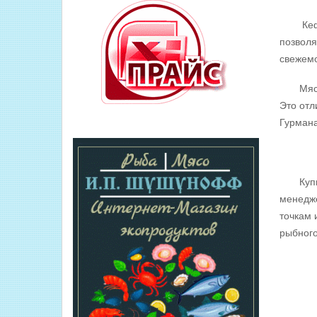
Кефаль
позволя
свежемо
Мясо пл
Это отл
Гурмана
Купить 
менедж
точкам 
рыбного