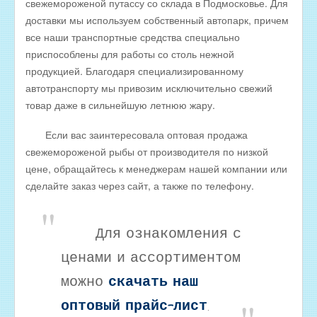
свежемороженой путассу со склада в Подмосковье. Для
Оптовые цены на КОПЧЁНУЮ РЫБУ
доставки мы используем собственный автопарк, причем
Скачать все прайсы в одном архиве
все наши транспортные средства специально
приспособлены для работы со столь нежной
МЯСНАЯ ПРОДУКЦИЯ
продукцией. Благодаря специализированному
ОБРАТНАЯ СВЯЗЬ
автотранспорту мы привозим исключительно свежий
ИНТЕРНЕТ-МАГАЗИН
товар даже в сильнейшую летнюю жару.
Если вас заинтересовала оптовая продажа
свежемороженой рыбы от производителя по низкой
цене, обращайтесь к менеджерам нашей компании или
сделайте заказ через сайт, а также по телефону.
Для ознакомления с
ценами и ассортиментом
можно
скачать наш
оптовый прайс-лист
.