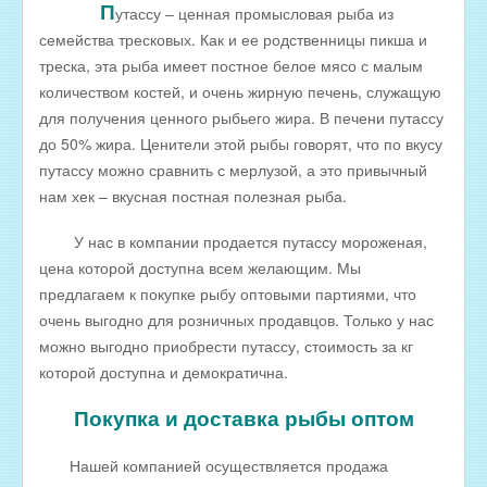
П
утассу – ценная промысловая рыба из
РЫБА ДЛЯ ЗАРЫБЛЕНИЯ ВОДОЕМА
семейства тресковых. Как и ее родственницы пикша и
треска, эта рыба имеет постное белое мясо с малым
ПРАЙС-ЛИСТЫ
количеством костей, и очень жирную печень, служащую
ОПТОВИКАМ
для получения ценного рыбьего жира. В печени путассу
Оптовые цены на РЫБНЫЕ КОНСЕРВЫ
до 50% жира. Ценители этой рыбы говорят, что по вкусу
путассу можно сравнить с мерлузой, а это привычный
Оптовые цены на РЫБНЫЕ СТЕЙКИ
нам хек – вкусная постная полезная рыба.
Оптовые цены на СВЕЖЕЗАМОРОЖЕННУЮ РЫБУ
У нас в компании продается путассу мороженая,
Оптовые цены на МОРЕПРОДУКТЫ
цена которой доступна всем желающим. Мы
Оптовые цены на РЫБНУЮ ИКРУ
предлагаем к покупке рыбу оптовыми партиями, что
очень выгодно для розничных продавцов. Только у нас
Оптовые цены на ЖИВУЮ РЫБУ
можно выгодно приобрести путассу, стоимость за кг
Оптовые цены на ОХЛАЖДЕННУЮ РЫБУ
которой доступна и демократична.
Оптовые цены на ВЯЛЕНУЮ РЫБУ
Покупка и доставка рыбы оптом
Оптовые цены на ФИЛЕ ИЗ РЫБЫ
Оптовые цены на СОЛЕНУЮ РЫБУ
Нашей компанией осуществляется продажа