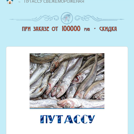
ПУТАССУ СВЕЖЕМОРОЖЕНАЯ
~
ВОПРОС/ОТВЕТ
НАША ПРОДУКЦИЯ
НОВЫЙ КОПТИЛЬНЫЙ ЦЕХ
СВЕЖЕЗАМОРОЖЕННАЯ РЫБА
ОХЛАЖДЕННАЯ РЫБА
ЖИВАЯ РЫБА
МОРЕПРОДУКТЫ
СОЛЕНАЯ РЫБА
КОПЧЕНАЯ РЫБА
ВЯЛЕНАЯ РЫБА
ИКРА
РЫБНЫЕ КОНСЕРВЫ
РЫБНЫЕ СТЕЙКИ ОПТОМ
ФИЛЕ РЫБЫ