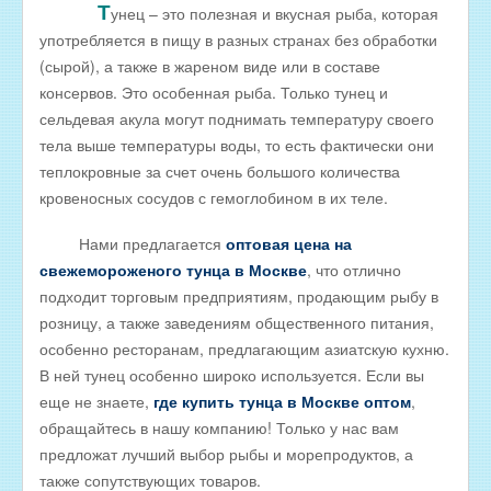
Т
унец – это полезная и вкусная рыба, которая
РЫБА ДЛЯ ЗАРЫБЛЕНИЯ ВОДОЕМА
употребляется в пищу в разных странах без обработки
(сырой), а также в жареном виде или в составе
ПРАЙС-ЛИСТЫ
консервов. Это особенная рыба. Только тунец и
ОПТОВИКАМ
сельдевая акула могут поднимать температуру своего
Оптовые цены на РЫБНЫЕ КОНСЕРВЫ
тела выше температуры воды, то есть фактически они
теплокровные за счет очень большого количества
Оптовые цены на РЫБНЫЕ СТЕЙКИ
кровеносных сосудов с гемоглобином в их теле.
Оптовые цены на СВЕЖЕЗАМОРОЖЕННУЮ РЫБУ
Нами предлагается
оптовая цена на
Оптовые цены на МОРЕПРОДУКТЫ
свежемороженого тунца в Москве
, что отлично
Оптовые цены на РЫБНУЮ ИКРУ
подходит торговым предприятиям, продающим рыбу в
розницу, а также заведениям общественного питания,
Оптовые цены на ЖИВУЮ РЫБУ
особенно ресторанам, предлагающим азиатскую кухню.
Оптовые цены на ОХЛАЖДЕННУЮ РЫБУ
В ней тунец особенно широко используется. Если вы
Оптовые цены на ВЯЛЕНУЮ РЫБУ
еще не знаете,
где купить тунца в Москве оптом
,
обращайтесь в нашу компанию! Только у нас вам
Оптовые цены на ФИЛЕ ИЗ РЫБЫ
предложат лучший выбор рыбы и морепродуктов, а
Оптовые цены на СОЛЕНУЮ РЫБУ
также сопутствующих товаров.