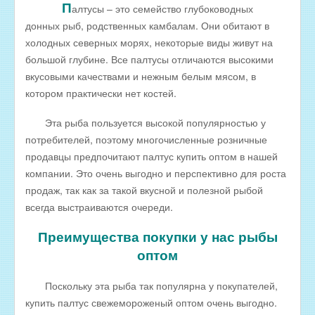
П
алтусы – это семейство глубоководных
РЫБА ДЛЯ ЗАРЫБЛЕНИЯ ВОДОЕМА
донных рыб, родственных камбалам. Они обитают в
холодных северных морях, некоторые виды живут на
ПРАЙС-ЛИСТЫ
большой глубине. Все палтусы отличаются высокими
ОПТОВИКАМ
вкусовыми качествами и нежным белым мясом, в
Оптовые цены на РЫБНЫЕ КОНСЕРВЫ
котором практически нет костей.
Оптовые цены на РЫБНЫЕ СТЕЙКИ
Эта рыба пользуется высокой популярностью у
Оптовые цены на СВЕЖЕЗАМОРОЖЕННУЮ РЫБУ
потребителей, поэтому многочисленные розничные
продавцы предпочитают палтус купить оптом в нашей
Оптовые цены на МОРЕПРОДУКТЫ
компании. Это очень выгодно и перспективно для роста
Оптовые цены на РЫБНУЮ ИКРУ
продаж, так как за такой вкусной и полезной рыбой
всегда выстраиваются очереди.
Оптовые цены на ЖИВУЮ РЫБУ
Оптовые цены на ОХЛАЖДЕННУЮ РЫБУ
Преимущества покупки у нас рыбы
оптом
Оптовые цены на ВЯЛЕНУЮ РЫБУ
Оптовые цены на ФИЛЕ ИЗ РЫБЫ
Поскольку эта рыба так популярна у покупателей,
Оптовые цены на СОЛЕНУЮ РЫБУ
купить палтус свежемороженый оптом очень выгодно.