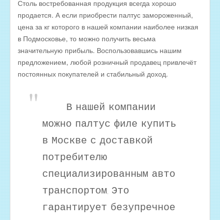
Столь востребованная продукция всегда хорошо
Оптовые цены на КОПЧЁНУЮ РЫБУ
продается. А если приобрести палтус замороженный,
Скачать все прайсы в одном архиве
цена за кг которого в нашей компании наиболее низкая
МЯСНАЯ ПРОДУКЦИЯ
в Подмосковье, то можно получить весьма
значительную прибыль. Воспользовавшись нашим
ОБРАТНАЯ СВЯЗЬ
предложением, любой розничный продавец привлечёт
ИНТЕРНЕТ-МАГАЗИН
постоянных покупателей и стабильный доход.
В нашей компании
можно палтус филе купить
в Москве с доставкой
потребителю
специализированным авто
транспортом. Это
гарантирует безупречное