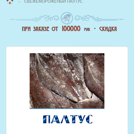
СВЕЖЕМОРОЖЕНЫЙ ПАЛТУС
~
ВОПРОС/ОТВЕТ
НАША ПРОДУКЦИЯ
НОВЫЙ КОПТИЛЬНЫЙ ЦЕХ
СВЕЖЕЗАМОРОЖЕННАЯ РЫБА
ОХЛАЖДЕННАЯ РЫБА
ЖИВАЯ РЫБА
МОРЕПРОДУКТЫ
СОЛЕНАЯ РЫБА
КОПЧЕНАЯ РЫБА
ВЯЛЕНАЯ РЫБА
ИКРА
РЫБНЫЕ КОНСЕРВЫ
РЫБНЫЕ СТЕЙКИ ОПТОМ
ФИЛЕ РЫБЫ