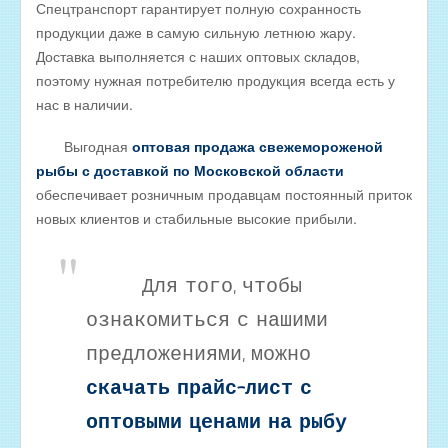
Спецтранспорт гарантирует полную сохранность
Оптовые цены на КОПЧЁНУЮ РЫБУ
продукции даже в самую сильную летнюю жару.
Скачать все прайсы в одном архиве
Доставка выполняется с наших оптовых складов,
МЯСНАЯ ПРОДУКЦИЯ
поэтому нужная потребителю продукция всегда есть у
нас в наличии.
ОБРАТНАЯ СВЯЗЬ
ИНТЕРНЕТ-МАГАЗИН
Выгодная
оптовая продажа свежемороженой
рыбы с доставкой по Московской области
обеспечивает розничным продавцам постоянный приток
новых клиентов и стабильные высокие прибыли.
Для того, чтобы
ознакомиться с нашими
предложениями, можно
скачать прайс-лист с
оптовыми ценами на рыбу