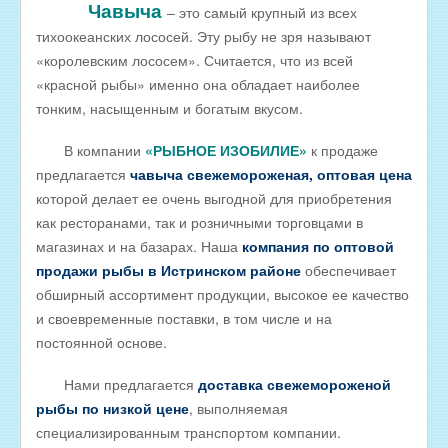
Чавыча
– это самый крупный из всех
РЫБА ДЛЯ ЗАРЫБЛЕНИЯ ВОДОЕМА
тихоокеанских лососей. Эту рыбу не зря называют
«королевским лососем». Считается, что из всей
ПРАЙС-ЛИСТЫ
«красной рыбы» именно она обладает наиболее
ОПТОВИКАМ
тонким, насыщенным и богатым вкусом.
Оптовые цены на РЫБНЫЕ КОНСЕРВЫ
В компании
«РЫБНОЕ ИЗОБИЛИЕ»
к продаже
Оптовые цены на РЫБНЫЕ СТЕЙКИ
предлагается
чавыча свежемороженая, оптовая цена
Оптовые цены на СВЕЖЕЗАМОРОЖЕННУЮ РЫБУ
которой делает ее очень выгодной для приобретения
как ресторанами, так и розничными торговцами в
Оптовые цены на МОРЕПРОДУКТЫ
магазинах и на базарах. Наша
компания по оптовой
Оптовые цены на РЫБНУЮ ИКРУ
продажи рыбы в Истринском районе
обеспечивает
обширный ассортимент продукции, высокое ее качество
Оптовые цены на ЖИВУЮ РЫБУ
и своевременные поставки, в том числе и на
Оптовые цены на ОХЛАЖДЕННУЮ РЫБУ
постоянной основе.
Оптовые цены на ВЯЛЕНУЮ РЫБУ
Нами предлагается
доставка свежемороженой
Оптовые цены на ФИЛЕ ИЗ РЫБЫ
рыбы по низкой цене
, выполняемая
Оптовые цены на СОЛЕНУЮ РЫБУ
специализированным транспортом компании.