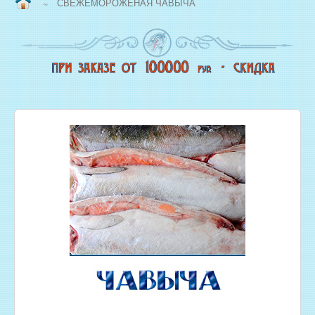
СВЕЖЕМОРОЖЕНАЯ ЧАВЫЧА
~
ВОПРОС/ОТВЕТ
НАША ПРОДУКЦИЯ
НОВЫЙ КОПТИЛЬНЫЙ ЦЕХ
СВЕЖЕЗАМОРОЖЕННАЯ РЫБА
ОХЛАЖДЕННАЯ РЫБА
ЖИВАЯ РЫБА
МОРЕПРОДУКТЫ
СОЛЕНАЯ РЫБА
КОПЧЕНАЯ РЫБА
ВЯЛЕНАЯ РЫБА
ИКРА
РЫБНЫЕ КОНСЕРВЫ
РЫБНЫЕ СТЕЙКИ ОПТОМ
ФИЛЕ РЫБЫ