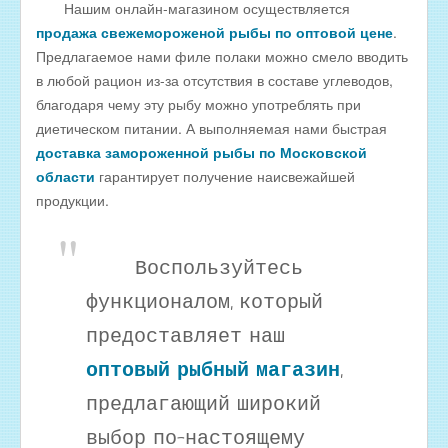
Нашим онлайн-магазином осуществляется
Оптовые цены на КОПЧЁНУЮ РЫБУ
продажа свежемороженой рыбы по оптовой цене
.
Скачать все прайсы в одном архиве
Предлагаемое нами филе полаки можно смело вводить
МЯСНАЯ ПРОДУКЦИЯ
в любой рацион из-за отсутствия в составе углеводов,
благодаря чему эту рыбу можно употреблять при
ОБРАТНАЯ СВЯЗЬ
диетическом питании. А выполняемая нами быстрая
ИНТЕРНЕТ-МАГАЗИН
доставка замороженной рыбы по Московской
области
гарантирует получение наисвежайшей
продукции.
Воспользуйтесь
функционалом, который
предоставляет наш
оптовый рыбный магазин
,
предлагающий широкий
выбор по-настоящему