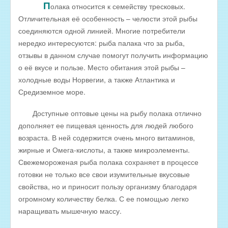
П
олака относится к семейству тресковых.
РЫБА ДЛЯ ЗАРЫБЛЕНИЯ ВОДОЕМА
Отличительная её особенность – челюсти этой рыбы
соединяются одной линией. Многие потребители
ПРАЙС-ЛИСТЫ
нередко интересуются: рыба палака что за рыба,
ОПТОВИКАМ
отзывы в данном случае помогут получить информацию
Оптовые цены на РЫБНЫЕ КОНСЕРВЫ
о её вкусе и пользе. Место обитания этой рыбы –
холодные воды Норвегии, а также Атлантика и
Оптовые цены на РЫБНЫЕ СТЕЙКИ
Средиземное море.
Оптовые цены на СВЕЖЕЗАМОРОЖЕННУЮ РЫБУ
Доступные оптовые цены на рыбу полака отлично
Оптовые цены на МОРЕПРОДУКТЫ
дополняет ее пищевая ценность для людей любого
Оптовые цены на РЫБНУЮ ИКРУ
возраста. В ней содержится очень много витаминов,
жирные и Омега-кислоты, а также микроэлементы.
Оптовые цены на ЖИВУЮ РЫБУ
Свежемороженая рыба полака сохраняет в процессе
Оптовые цены на ОХЛАЖДЕННУЮ РЫБУ
готовки не только все свои изумительные вкусовые
Оптовые цены на ВЯЛЕНУЮ РЫБУ
свойства, но и приносит пользу организму благодаря
огромному количеству белка. С ее помощью легко
Оптовые цены на ФИЛЕ ИЗ РЫБЫ
наращивать мышечную массу.
Оптовые цены на СОЛЕНУЮ РЫБУ