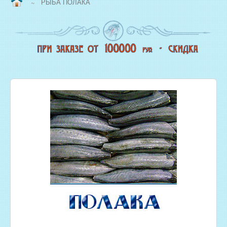
РЫБА ПОЛАКА
~
ВОПРОС/ОТВЕТ
НАША ПРОДУКЦИЯ
НОВЫЙ КОПТИЛЬНЫЙ ЦЕХ
СВЕЖЕЗАМОРОЖЕННАЯ РЫБА
ОХЛАЖДЕННАЯ РЫБА
ЖИВАЯ РЫБА
МОРЕПРОДУКТЫ
СОЛЕНАЯ РЫБА
КОПЧЕНАЯ РЫБА
ВЯЛЕНАЯ РЫБА
ИКРА
РЫБНЫЕ КОНСЕРВЫ
РЫБНЫЕ СТЕЙКИ ОПТОМ
ФИЛЕ РЫБЫ