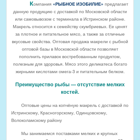
К
омпания
«РЫБНОЕ ИЗОБИЛИЕ»
предлагает
РЫБА ДЛЯ ЗАРЫБЛЕНИЯ ВОДОЕМА
данную продукцию с доставкой по Московской области
или самовывозом с терминала в Истринском районе.
ПРАЙС-ЛИСТЫ
Макрель относится к семейству скумбриевых. Ее ценят
ОПТОВИКАМ
за плотное и питательное мясо, а также за отличные
Оптовые цены на РЫБНЫЕ КОНСЕРВЫ
вкусовые свойства. Оптовая продажа макрели с рыбной
оптовой базы в Московской области позволяет
Оптовые цены на РЫБНЫЕ СТЕЙКИ
пополнить прилавок востребованным продуктом,
Оптовые цены на СВЕЖЕЗАМОРОЖЕННУЮ РЫБУ
полезным для здоровья. Мясо этого деликатеса богато
жирными кислотами омега-3 и питательным белком.
Оптовые цены на МОРЕПРОДУКТЫ
Оптовые цены на РЫБНУЮ ИКРУ
Преимущество рыбы — отсутствие мелких
костей.
Оптовые цены на ЖИВУЮ РЫБУ
Оптовые цены на ОХЛАЖДЕННУЮ РЫБУ
Оптовые цены на копчёную макрель с доставкой по
Истринскому, Красногорскому, Одинцовскому,
Оптовые цены на ВЯЛЕНУЮ РЫБУ
Волоколамскому району
Оптовые цены на ФИЛЕ ИЗ РЫБЫ
Мы занимаемся поставками мелких и крупных
Оптовые цены на СОЛЕНУЮ РЫБУ