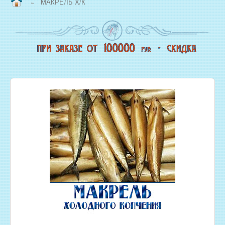
МАКРЕЛЬ Х/К
~
ВОПРОС/ОТВЕТ
НАША ПРОДУКЦИЯ
НОВЫЙ КОПТИЛЬНЫЙ ЦЕХ
СВЕЖЕЗАМОРОЖЕННАЯ РЫБА
ОХЛАЖДЕННАЯ РЫБА
ЖИВАЯ РЫБА
МОРЕПРОДУКТЫ
СОЛЕНАЯ РЫБА
КОПЧЕНАЯ РЫБА
ВЯЛЕНАЯ РЫБА
ИКРА
РЫБНЫЕ КОНСЕРВЫ
РЫБНЫЕ СТЕЙКИ ОПТОМ
ФИЛЕ РЫБЫ