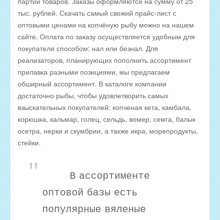
партий товаров. Заказы оформляются на сумму от 25
Оптовые цены на КОПЧЁНУЮ РЫБУ
тыс. рублей. Скачать самый свежий прайс-лист с
Скачать все прайсы в одном архиве
оптовыми ценами на копчёную рыбу можно на нашем
сайте. Оплата по заказу осуществляется удобным для
МЯСНАЯ ПРОДУКЦИЯ
покупателя способом: нал или безнал. Для
ОБРАТНАЯ СВЯЗЬ
реализаторов, планирующих пополнить ассортимент
ИНТЕРНЕТ-МАГАЗИН
прилавка разными позициями, мы предлагаем
обширный ассортимент. В каталоге компании
достаточно рыбы, чтобы удовлетворить самых
взыскательных покупателей: копченая кета, камбала,
корюшка, кальмар, голец, сельдь, вомер, семга, балык
осетра, нерки и скумбрии, а также икра, морепродукты,
стейки.
В ассортименте
оптовой базы есть
популярные вяленые