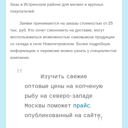
Оптовые цены на КОПЧЁНУЮ РЫБУ
базы в Истринском районе для мелких и крупных
покупателей.
Скачать все прайсы в одном архиве
МЯСНАЯ ПРОДУКЦИЯ
Заявки принимаются на заказы стоимостью от 25
тыс. руб. Кто хочет сэкономить на доставке, могут
ОБРАТНАЯ СВЯЗЬ
воспользоваться возможностью самовывоза продукции
ИНТЕРНЕТ-МАГАЗИН
со склада в селе Новопетровском. Более подробную
информацию о перевозке можно узнать у специалистов
компании.
Изучить свежие
оптовые цены на копченую
рыбу на северо-западе
Москвы поможет
прайс
,
опубликованный на сайте.