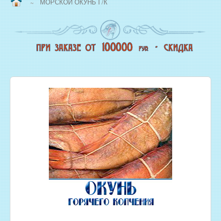
МОРСКОЙ ОКУНЬ Г/К
~
ВОПРОС/ОТВЕТ
НАША ПРОДУКЦИЯ
НОВЫЙ КОПТИЛЬНЫЙ ЦЕХ
СВЕЖЕЗАМОРОЖЕННАЯ РЫБА
ОХЛАЖДЕННАЯ РЫБА
ЖИВАЯ РЫБА
МОРЕПРОДУКТЫ
СОЛЕНАЯ РЫБА
КОПЧЕНАЯ РЫБА
ВЯЛЕНАЯ РЫБА
ИКРА
РЫБНЫЕ КОНСЕРВЫ
РЫБНЫЕ СТЕЙКИ ОПТОМ
ФИЛЕ РЫБЫ