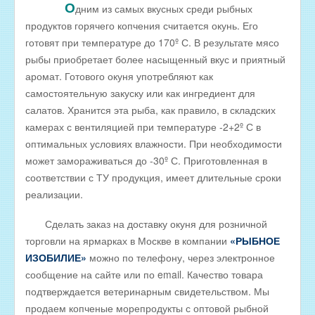
О
дним из самых вкусных среди рыбных
РЫБА ДЛЯ ЗАРЫБЛЕНИЯ ВОДОЕМА
продуктов горячего копчения считается окунь. Его
готовят при температуре до 170º С. В результате мясо
ПРАЙС-ЛИСТЫ
рыбы приобретает более насыщенный вкус и приятный
ОПТОВИКАМ
аромат. Готового окуня употребляют как
Оптовые цены на РЫБНЫЕ КОНСЕРВЫ
самостоятельную закуску или как ингредиент для
салатов. Хранится эта рыба, как правило, в складских
Оптовые цены на РЫБНЫЕ СТЕЙКИ
камерах с вентиляцией при температуре -2+2º С в
Оптовые цены на СВЕЖЕЗАМОРОЖЕННУЮ РЫБУ
оптимальных условиях влажности. При необходимости
может замораживаться до -30º С. Приготовленная в
Оптовые цены на МОРЕПРОДУКТЫ
соответствии с ТУ продукция, имеет длительные сроки
Оптовые цены на РЫБНУЮ ИКРУ
реализации.
Оптовые цены на ЖИВУЮ РЫБУ
Сделать заказ на доставку окуня для розничной
Оптовые цены на ОХЛАЖДЕННУЮ РЫБУ
торговли на ярмарках в Москве в компании
«РЫБНОЕ
Оптовые цены на ВЯЛЕНУЮ РЫБУ
ИЗОБИЛИЕ»
можно по телефону, через электронное
сообщение на сайте или по email. Качество товара
Оптовые цены на ФИЛЕ ИЗ РЫБЫ
подтверждается ветеринарным свидетельством. Мы
Оптовые цены на СОЛЕНУЮ РЫБУ
продаем копченые морепродукты с оптовой рыбной