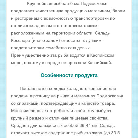
Крупнейшая рыбная база Подмосковья
РЫБА ДЛЯ ЗАРЫБЛЕНИЯ ВОДОЕМА
предлагает качественную продукцию магазинам, барам
и ресторанам с возможностью транспортировки по
ПРАЙС-ЛИСТЫ
столичным адресам и по торговым точкам,
ОПТОВИКАМ
расположенным на территории области. Сельдь
Оптовые цены на РЫБНЫЕ КОНСЕРВЫ
Кесслера (иначе залом) относится к лучшим
представителям семейства сельдевых.
Оптовые цены на РЫБНЫЕ СТЕЙКИ
Преимущественно эта рыба водится в Каспийском
Оптовые цены на СВЕЖЕЗАМОРОЖЕННУЮ РЫБУ
море, поэтому в народе ее прозвали Каспийской.
Оптовые цены на МОРЕПРОДУКТЫ
Особенности продукта
Оптовые цены на РЫБНУЮ ИКРУ
Поставляется селедка холодного копчения для
Оптовые цены на ЖИВУЮ РЫБУ
продажи в розницу на рынке и магазинах Подмосковья
Оптовые цены на ОХЛАЖДЕННУЮ РЫБУ
со справками, подтверждающими качество товара.
Многочисленные потребители любят эту рыбу за
Оптовые цены на ВЯЛЕНУЮ РЫБУ
крупный размер и отличные пищевые свойства.
Оптовые цены на ФИЛЕ ИЗ РЫБЫ
Средняя длина взрослых особей 36-44 см. Сельдь
Оптовые цены на СОЛЕНУЮ РЫБУ
отличает высокое содержание рыбьего жира (до 33,5