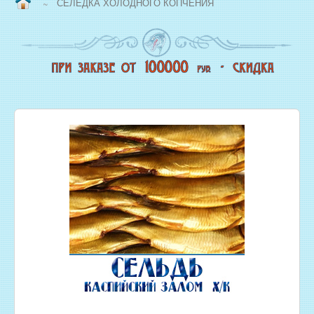
СЕЛЕДКА ХОЛОДНОГО КОПЧЕНИЯ
~
ВОПРОС/ОТВЕТ
НАША ПРОДУКЦИЯ
НОВЫЙ КОПТИЛЬНЫЙ ЦЕХ
СВЕЖЕЗАМОРОЖЕННАЯ РЫБА
ОХЛАЖДЕННАЯ РЫБА
ЖИВАЯ РЫБА
МОРЕПРОДУКТЫ
СОЛЕНАЯ РЫБА
КОПЧЕНАЯ РЫБА
ВЯЛЕНАЯ РЫБА
ИКРА
РЫБНЫЕ КОНСЕРВЫ
РЫБНЫЕ СТЕЙКИ ОПТОМ
ФИЛЕ РЫБЫ