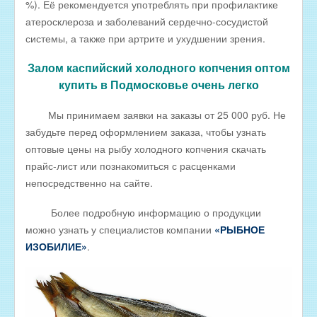
%). Её рекомендуется употреблять при профилактике
Оптовые цены на КОПЧЁНУЮ РЫБУ
атеросклероза и заболеваний сердечно-сосудистой
Скачать все прайсы в одном архиве
системы, а также при артрите и ухудшении зрения.
МЯСНАЯ ПРОДУКЦИЯ
Залом каспийский холодного копчения оптом
ОБРАТНАЯ СВЯЗЬ
купить в Подмосковье очень легко
ИНТЕРНЕТ-МАГАЗИН
Мы принимаем заявки на заказы от 25 000 руб. Не
забудьте перед оформлением заказа, чтобы узнать
оптовые цены на рыбу холодного копчения скачать
прайс-лист или познакомиться с расценками
непосредственно на сайте.
Более подробную информацию о продукции
можно узнать у специалистов компании
«РЫБНОЕ
ИЗОБИЛИЕ»
.