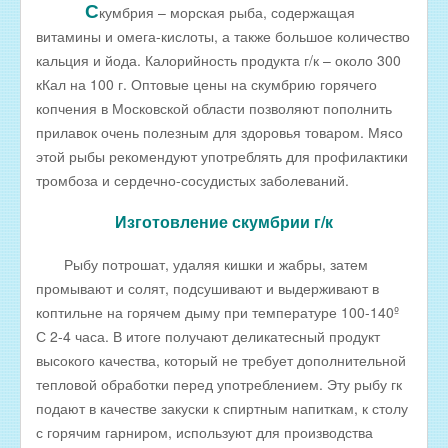
С
кумбрия – морская рыба, содержащая
РЫБА ДЛЯ ЗАРЫБЛЕНИЯ ВОДОЕМА
витамины и омега-кислоты, а также большое количество
кальция и йода. Калорийность продукта г/к – около 300
ПРАЙС-ЛИСТЫ
кКал на 100 г. Оптовые цены на скумбрию горячего
ОПТОВИКАМ
копчения в Московской области позволяют пополнить
Оптовые цены на РЫБНЫЕ КОНСЕРВЫ
прилавок очень полезным для здоровья товаром. Мясо
этой рыбы рекомендуют употреблять для профилактики
Оптовые цены на РЫБНЫЕ СТЕЙКИ
тромбоза и сердечно-сосудистых заболеваний.
Оптовые цены на СВЕЖЕЗАМОРОЖЕННУЮ РЫБУ
Изготовление скумбрии г/к
Оптовые цены на МОРЕПРОДУКТЫ
Оптовые цены на РЫБНУЮ ИКРУ
Рыбу потрошат, удаляя кишки и жабры, затем
промывают и солят, подсушивают и выдерживают в
Оптовые цены на ЖИВУЮ РЫБУ
коптильне на горячем дыму при температуре 100-140º
Оптовые цены на ОХЛАЖДЕННУЮ РЫБУ
С 2-4 часа. В итоге получают деликатесный продукт
высокого качества, который не требует дополнительной
Оптовые цены на ВЯЛЕНУЮ РЫБУ
тепловой обработки перед употреблением. Эту рыбу гк
Оптовые цены на ФИЛЕ ИЗ РЫБЫ
подают в качестве закуски к спиртным напиткам, к столу
Оптовые цены на СОЛЕНУЮ РЫБУ
с горячим гарниром, используют для производства