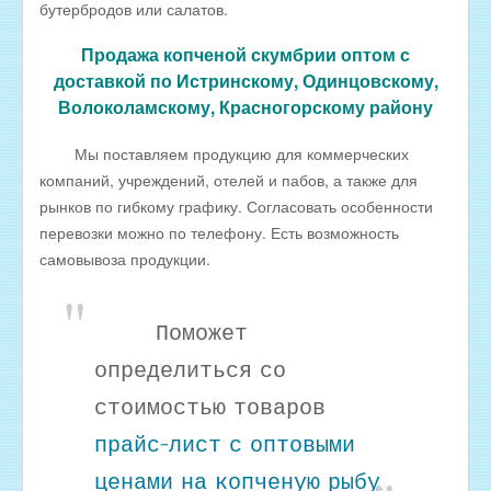
бутербродов или салатов.
Оптовые цены на КОПЧЁНУЮ РЫБУ
Скачать все прайсы в одном архиве
Продажа копченой скумбрии оптом с
доставкой по Истринскому, Одинцовскому,
МЯСНАЯ ПРОДУКЦИЯ
Волоколамскому, Красногорскому району
ОБРАТНАЯ СВЯЗЬ
Мы поставляем продукцию для коммерческих
ИНТЕРНЕТ-МАГАЗИН
компаний, учреждений, отелей и пабов, а также для
рынков по гибкому графику. Согласовать особенности
перевозки можно по телефону. Есть возможность
самовывоза продукции.
Поможет
определиться со
стоимостью товаров
прайс-лист с оптовыми
ценами на копченую рыбу
.