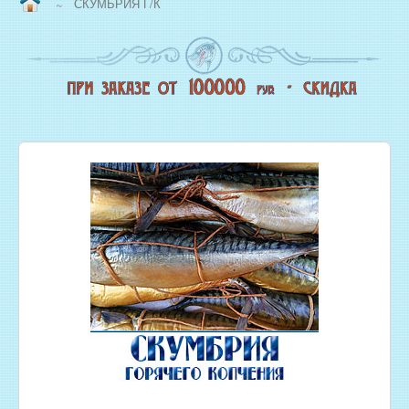
СКУМБРИЯ Г/К
~
ВОПРОС/ОТВЕТ
НАША ПРОДУКЦИЯ
НОВЫЙ КОПТИЛЬНЫЙ ЦЕХ
СВЕЖЕЗАМОРОЖЕННАЯ РЫБА
ОХЛАЖДЕННАЯ РЫБА
ЖИВАЯ РЫБА
МОРЕПРОДУКТЫ
СОЛЕНАЯ РЫБА
КОПЧЕНАЯ РЫБА
ВЯЛЕНАЯ РЫБА
ИКРА
РЫБНЫЕ КОНСЕРВЫ
РЫБНЫЕ СТЕЙКИ ОПТОМ
ФИЛЕ РЫБЫ