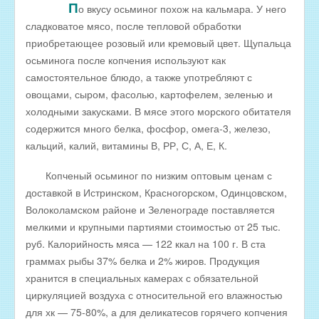
П
о вкусу осьминог похож на кальмара. У него
РЫБА ДЛЯ ЗАРЫБЛЕНИЯ ВОДОЕМА
сладковатое мясо, после тепловой обработки
приобретающее розовый или кремовый цвет. Щупальца
ПРАЙС-ЛИСТЫ
осьминога после копчения используют как
ОПТОВИКАМ
самостоятельное блюдо, а также употребляют с
Оптовые цены на РЫБНЫЕ КОНСЕРВЫ
овощами, сыром, фасолью, картофелем, зеленью и
холодными закусками. В мясе этого морского обитателя
Оптовые цены на РЫБНЫЕ СТЕЙКИ
содержится много белка, фосфор, омега-3, железо,
Оптовые цены на СВЕЖЕЗАМОРОЖЕННУЮ РЫБУ
кальций, калий, витамины В, РР, С, А, Е, К.
Оптовые цены на МОРЕПРОДУКТЫ
Копченый осьминог по низким оптовым ценам с
Оптовые цены на РЫБНУЮ ИКРУ
доставкой в Истринском, Красногорском, Одинцовском,
Волоколамском районе и Зеленограде поставляется
Оптовые цены на ЖИВУЮ РЫБУ
мелкими и крупными партиями стоимостью от 25 тыс.
Оптовые цены на ОХЛАЖДЕННУЮ РЫБУ
руб. Калорийность мяса — 122 ккал на 100 г. В ста
Оптовые цены на ВЯЛЕНУЮ РЫБУ
граммах рыбы 37% белка и 2% жиров. Продукция
хранится в специальных камерах с обязательной
Оптовые цены на ФИЛЕ ИЗ РЫБЫ
циркуляцией воздуха с относительной его влажностью
Оптовые цены на СОЛЕНУЮ РЫБУ
для хк — 75-80%, а для деликатесов горячего копчения