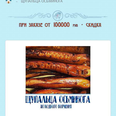
ЩУПАЛЬЦА ОСЬМИНОГА
~
ВОПРОС/ОТВЕТ
НАША ПРОДУКЦИЯ
НОВЫЙ КОПТИЛЬНЫЙ ЦЕХ
СВЕЖЕЗАМОРОЖЕННАЯ РЫБА
ОХЛАЖДЕННАЯ РЫБА
ЖИВАЯ РЫБА
МОРЕПРОДУКТЫ
СОЛЕНАЯ РЫБА
КОПЧЕНАЯ РЫБА
ВЯЛЕНАЯ РЫБА
ИКРА
РЫБНЫЕ КОНСЕРВЫ
РЫБНЫЕ СТЕЙКИ ОПТОМ
ФИЛЕ РЫБЫ