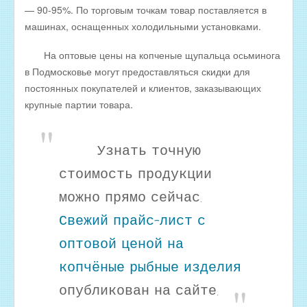
Оптовые цены на КОПЧЁНУЮ РЫБУ
— 90-95%. По торговым точкам товар поставляется в
машинах, оснащенных холодильными установками.
Скачать все прайсы в одном архиве
МЯСНАЯ ПРОДУКЦИЯ
На оптовые цены на копченые щупальца осьминога
в Подмосковье могут предоставляться скидки для
ОБРАТНАЯ СВЯЗЬ
постоянных покупателей и клиентов, заказывающих
ИНТЕРНЕТ-МАГАЗИН
крупные партии товара.
Узнать точную
стоимость продукции
можно прямо сейчас.
Свежий прайс-лист с
оптовой ценой на
копчёные рыбные изделия
опубликован на сайте.