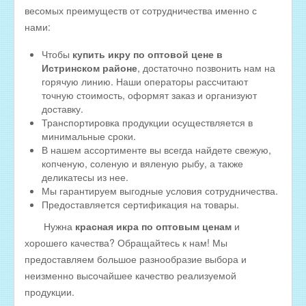
Оптовые цены на КОПЧЁНУЮ РЫБУ
весомых преимуществ от сотрудничества именно с
нами:
Скачать все прайсы в одном архиве
МЯСНАЯ ПРОДУКЦИЯ
Чтобы
купить икру по оптовой цене в
Истринском районе
, достаточно позвонить нам на
ОБРАТНАЯ СВЯЗЬ
горячую линию. Наши операторы рассчитают
точную стоимость, оформят заказ и организуют
ИНТЕРНЕТ-МАГАЗИН
доставку.
Транспортировка продукции осуществляется в
минимальные сроки.
В нашем ассортименте вы всегда найдете свежую,
копченую, соленую и вяленую рыбу, а также
деликатесы из нее.
Мы гарантируем выгодные условия сотрудничества.
Предоставляется сертификация на товары.
Нужна
красная икра по оптовым ценам
и
хорошего качества? Обращайтесь к нам! Мы
предоставляем большое разнообразие выбора и
неизменно высочайшее качество реализуемой
продукции.