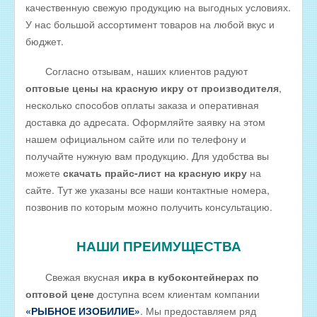
качественную свежую продукцию на выгодных условиях.
РЫБА ДЛЯ ЗАРЫБЛЕНИЯ ВОДОЕМА
У нас большой ассортимент товаров на любой вкус и
бюджет.
ПРАЙС-ЛИСТЫ
ОПТОВИКАМ
Согласно отзывам, наших клиентов радуют
оптовые цены на красную икру от производителя
,
Оптовые цены на РЫБНЫЕ КОНСЕРВЫ
несколько способов оплаты заказа и оперативная
Оптовые цены на РЫБНЫЕ СТЕЙКИ
доставка до адресата. Оформляйте заявку на этом
Оптовые цены на СВЕЖЕЗАМОРОЖЕННУЮ РЫБУ
нашем официальном сайте или по телефону и
получайте нужную вам продукцию. Для удобства вы
Оптовые цены на МОРЕПРОДУКТЫ
можете
скачать прайс-лист на красную икру
на
Оптовые цены на РЫБНУЮ ИКРУ
сайте. Тут же указаны все наши контактные номера,
позвонив по которым можно получить консультацию.
Оптовые цены на ЖИВУЮ РЫБУ
Оптовые цены на ОХЛАЖДЕННУЮ РЫБУ
НАШИ ПРЕИМУЩЕСТВА
Оптовые цены на ВЯЛЕНУЮ РЫБУ
Свежая вкусная
икра в кубоконтейнерах по
Оптовые цены на ФИЛЕ ИЗ РЫБЫ
оптовой цене
доступна всем клиентам компании
Оптовые цены на СОЛЕНУЮ РЫБУ
«РЫБНОЕ ИЗОБИЛИЕ»
. Мы предоставляем ряд