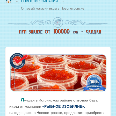
НОВОСТИ КОМПАНИИ
~
~
ВОПРОС/ОТВЕТ
Оптовый магазин икры в Новопетровске
НАША ПРОДУКЦИЯ
НОВЫЙ КОПТИЛЬНЫЙ ЦЕХ
СВЕЖЕЗАМОРОЖЕННАЯ РЫБА
ОХЛАЖДЕННАЯ РЫБА
ЖИВАЯ РЫБА
МОРЕПРОДУКТЫ
СОЛЕНАЯ РЫБА
КОПЧЕНАЯ РЫБА
ВЯЛЕНАЯ РЫБА
ИКРА
РЫБНЫЕ КОНСЕРВЫ
Л
учшая в Истринском районе
оптовая база
икры
от компании
«РЫБНОЕ ИЗОБИЛИЕ»,
РЫБНЫЕ СТЕЙКИ ОПТОМ
находящаяся в Новопетровске, предлагает приобрести
ФИЛЕ РЫБЫ