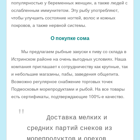
популярностью у беременных женщин, а также людей с
Оптовые цены на КОПЧЁНУЮ РЫБУ
ослабленным иммунитетом. Эту рыбу употребляют,
Скачать все прайсы в одном архиве
чтобы улучшить состояние ногтей, волос и кожных
МЯСНАЯ ПРОДУКЦИЯ
покровов, а также нервной системы.
ОБРАТНАЯ СВЯЗЬ
О покупке сома
ИНТЕРНЕТ-МАГАЗИН
Мы предлагаем рыбные закуски к пиву со склада в
Истринском районе на очень выгодных условиях. Наша
компания приглашает к сотрудничеству как крупные, так
и небольшие магазины, пабы, заведения общепита.
Возможно регулярное снабжение торговых точек
Подмосковья морепродуктами и рыбой. На все товары
есть сертификаты, подтверждающие 100%-е качество.
Доставка мелких и
средних партий снеков из
морепродуктов и орехов