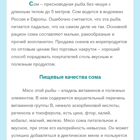
С
ом – пресноводная рыба без чешуи с
РЫБА ДЛЯ ЗАРЫБЛЕНИЯ ВОДОЕМА
длинным телом до 5 метров. Сом водится в водоемах
России и Европы. Ошибочно считается, что эта рыба
ПРАЙС-ЛИСТЫ
питается падалью, что на самом деле не так. Основной
ОПТОВИКАМ
рацион сома составляют мальки, ракообразные и
Оптовые цены на РЫБНЫЕ КОНСЕРВЫ
прочий зоопланктон. Продажа снеков из морепродуктов
по оптовым ценам без торговых накруток – хороший
Оптовые цены на РЫБНЫЕ СТЕЙКИ
способ порадовать покупателей столь вкусным и
Оптовые цены на СВЕЖЕЗАМОРОЖЕННУЮ РЫБУ
полезным продуктом.
Оптовые цены на МОРЕПРОДУКТЫ
Пищевые качества сома
Оптовые цены на РЫБНУЮ ИКРУ
Мясо этой рыбы – кладезь витаминов и полезных
Оптовые цены на ЖИВУЮ РЫБУ
элементов. В нем содержится внушительный перечень
Оптовые цены на ОХЛАЖДЕННУЮ РЫБУ
витаминов группы В, немало аскорбиновой кислоты,
ретинола и токоферола, есть цинк, фтор, калий,
Оптовые цены на ВЯЛЕНУЮ РЫБУ
кобальт, магний, железо. Мясо сома питательное и
Оптовые цены на ФИЛЕ ИЗ РЫБЫ
вкусное, при этом его калорийность невысока. Он может
Оптовые цены на СОЛЕНУЮ РЫБУ
успешно добавляться в диетическое меню и пользуется