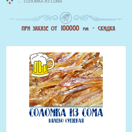
СОЛОМКА ИЗ СОМА
~
ВОПРОС/ОТВЕТ
НАША ПРОДУКЦИЯ
НОВЫЙ КОПТИЛЬНЫЙ ЦЕХ
СВЕЖЕЗАМОРОЖЕННАЯ РЫБА
ОХЛАЖДЕННАЯ РЫБА
ЖИВАЯ РЫБА
МОРЕПРОДУКТЫ
СОЛЕНАЯ РЫБА
КОПЧЕНАЯ РЫБА
ВЯЛЕНАЯ РЫБА
ИКРА
РЫБНЫЕ КОНСЕРВЫ
РЫБНЫЕ СТЕЙКИ ОПТОМ
ФИЛЕ РЫБЫ