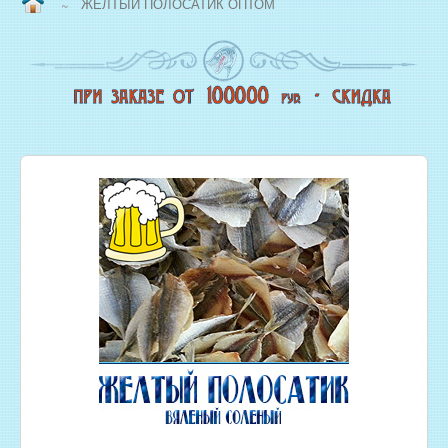
ЖЕЛТЫЙ ПОЛОСАТИК ОПТОМ
~
ВОПРОС/ОТВЕТ
НАША ПРОДУКЦИЯ
НОВЫЙ КОПТИЛЬНЫЙ ЦЕХ
СВЕЖЕЗАМОРОЖЕННАЯ РЫБА
ОХЛАЖДЕННАЯ РЫБА
ЖИВАЯ РЫБА
МОРЕПРОДУКТЫ
СОЛЕНАЯ РЫБА
КОПЧЕНАЯ РЫБА
ВЯЛЕНАЯ РЫБА
ИКРА
РЫБНЫЕ КОНСЕРВЫ
РЫБНЫЕ СТЕЙКИ ОПТОМ
ФИЛЕ РЫБЫ