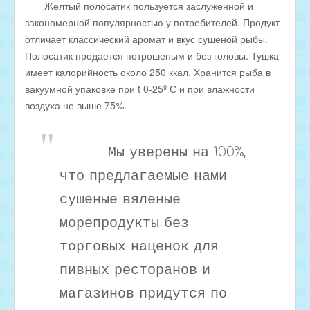
Желтый полосатик пользуется заслуженной и
Оптовые цены на КОПЧЁНУЮ РЫБУ
закономерной популярностью у потребителей. Продукт
Скачать все прайсы в одном архиве
отличает классический аромат и вкус сушеной рыбы.
МЯСНАЯ ПРОДУКЦИЯ
Полосатик продается потрошеным и без головы. Тушка
имеет калорийность около 250 ккал. Хранится рыба в
ОБРАТНАЯ СВЯЗЬ
вакуумной упаковке при t 0-25º С и при влажности
ИНТЕРНЕТ-МАГАЗИН
воздуха не выше 75%.
Мы уверены на 100%,
что предлагаемые нами
сушеные вяленые
морепродукты без
торговых наценок для
пивных ресторанов и
магазинов придутся по