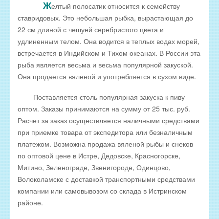
Ж
елтый полосатик относится к семейству
РЫБА ДЛЯ ЗАРЫБЛЕНИЯ ВОДОЕМА
ставридовых. Это небольшая рыбка, вырастающая до
22 см длиной с чешуей серебристого цвета и
ПРАЙС-ЛИСТЫ
удлиненным телом. Она водится в теплых водах морей,
ОПТОВИКАМ
встречается в Индийском и Тихом океанах. В России эта
Оптовые цены на РЫБНЫЕ КОНСЕРВЫ
рыба является весьма и весьма популярной закуской.
Она продается вяленой и употребляется в сухом виде.
Оптовые цены на РЫБНЫЕ СТЕЙКИ
Оптовые цены на СВЕЖЕЗАМОРОЖЕННУЮ РЫБУ
Поставляется столь популярная закуска к пиву
оптом. Заказы принимаются на сумму от 25 тыс. руб.
Оптовые цены на МОРЕПРОДУКТЫ
Расчет за заказ осуществляется наличными средствами
Оптовые цены на РЫБНУЮ ИКРУ
при приемке товара от экспедитора или безналичным
платежом. Возможна продажа вяленой рыбы и снеков
Оптовые цены на ЖИВУЮ РЫБУ
по оптовой цене в Истре, Дедовске, Красногорске,
Оптовые цены на ОХЛАЖДЕННУЮ РЫБУ
Митино, Зеленограде, Звенигороде, Одинцово,
Оптовые цены на ВЯЛЕНУЮ РЫБУ
Волоколамске с доставкой транспортными средствами
компании или самовывозом со склада в Истринском
Оптовые цены на ФИЛЕ ИЗ РЫБЫ
районе.
Оптовые цены на СОЛЕНУЮ РЫБУ