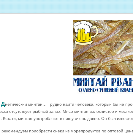
Оптовые цены на МОРЕПРОДУКТЫ
Оптовые цены на РЫБНУЮ ИКРУ
Оптовые цены на ЖИВУЮ РЫБУ
Оптовые цены на ОХЛАЖДЕННУЮ
РЫБУ
Оптовые цены на ВЯЛЕНУЮ РЫБУ
Оптовые цены на ФИЛЕ ИЗ РЫБЫ
Оптовые цены на СОЛЕНУЮ РЫБУ
ДОЕМА
Оптовые цены на КОПЧЁНУЮ РЫБУ
Скачать все прайсы в одном архиве
Д
иетический минтай… Трудно найти человека, который бы не проб
ески отсутствует рыбный запах. Мясо минтая волокнистое и жестк
. Кстати, минтая употребляют в пищу очень давно. Он был извест
мендуем приобрести снеки из морепродуктов по оптовой цене с