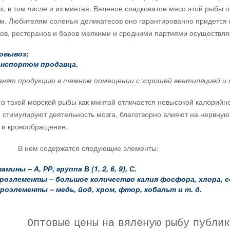
х, в том числе и из минтая. Вяленое сладковатое мясо этой рыбы о
м. Любителям соленых деликатесов оно гарантированно придется п
ов, ресторанов и баров мелкими и средними партиями осуществляе
овывоз;
нспортом продавца.
 продукцию в темном помещении с хорошей вентиляцией и те
кой морской рыбы как минтай отличается невысокой калорийнос
 стимулируют деятельность мозга, благотворно влияют на нервную
 и кровообращение.
 содержатся следующие элементы:
мины – А, РР, группа В (1, 2, 6, 9), С.
роэлементы – большое количество калия фосфора, хлора, с
роэлементы – медь, йод, хром, фтор, кобальт и т. д.
Оптовые цены на вяленую рыбу публик